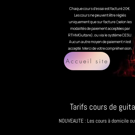
Chaque cours d'essai est facturé 20€.
Les cours ne peuvent être réglés
uniquement que sur facture (selon les
modalités de paiement acceptées par
RTHMGuitare), ou via le système CESU.
Aucun autre moyen de paiement n'est
accepté. Merci de votre compréhension.
Accueil site
Tarifs cours de guit
NOUVEAUTE : Les cours à domicile ouv