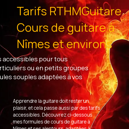
Tarifs RTHMGuitare
Cours de guitare à
Nîmes et environs
s accessibles pour tous
ticuliers ou en petits groupes
ules souples adaptées à vos
Apprendre la guitare doit rester un
plaisir, et cela passe aussi par des tarifs
accessibles. Découvrez ci-dessous
mes formules de cours de guitare à
Nîmes et ses alentours, adaptées à