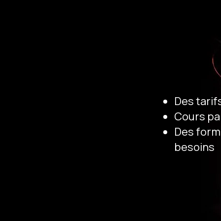
Des tarif
Cours par
Des form
besoins