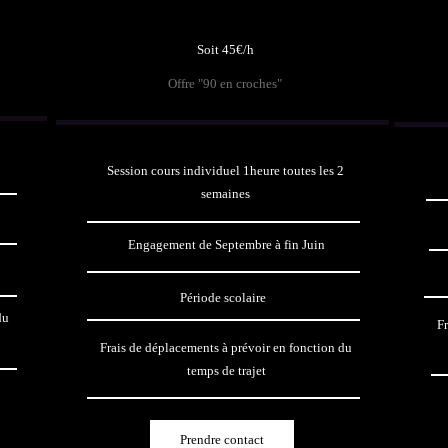
Soit 45€/h
Offre "90 en croches"
Session cours individuel 1heure toutes les 2
semaines
Engagement de Septembre à fin Juin
Période scolaire
du
Fr
Frais de déplacements à prévoir en fonction du
temps de trajet
Prendre contact