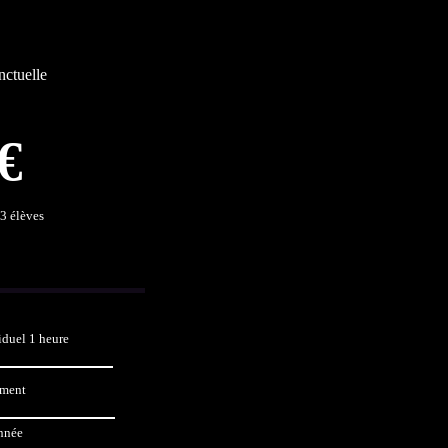
nctuelle
€
3 élèves
iduel 1 heure
ement
année